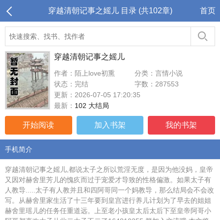
穿越清朝记事之媱儿 目录 (共102章)
首页
穿越清朝记事之媱儿
作者：陌上love初熏
分类：言情小说
状态：完结
字数：287553
更新：2026-07-05 17:20:35
最新：
102 大结局
开始阅读
加入书架
我的书架
手机简介
穿越清朝记事之媱儿,都说太子之所以荒淫无度，是因为他没妈，皇帝
又因对赫舍里芳儿的愧疚而过于宠爱才导致的性格偏激。如果太子有
人教导.....太子有人教并且和四阿哥同一个妈教导，那么结局会不会改
写。从赫舍里家生活了十三年要到皇宫进行养儿计划为了早去的姐姐
赫舍里瑶儿的任务任重道远。上至老小孩皇太后太后下至皇帝阿哥小