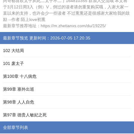
阿哥都喜欢太子从此二太子不二了164810355 群加入交流哦 本文将
于3月12日周3入（倒）V，倒过的读者请勿重复购买哦，入谢大家一
直以来的支持，也许会少一些读者 不过熏熏还是很感谢大家给我的鼓
励 --作者:陌上love初熏
最新章节推荐地址：https://m.zhetianxs.com/du/19225/
最新章节预览 更新时间：2026-07-05 17:20:35
102 大结局
101 废太子
第100章 十八病危
第99章 塞外出巡
第98章 人人自危
第97章 德贵人敏妃之死
全部章节列表