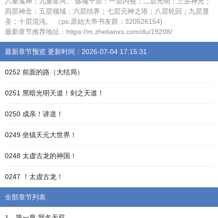
八重鬼神；九重星河。 炼魂十层：一层内视；二层光明；三层神光；
四层神念；五层领域；六层结界；七层元神之塔；八层轮回；九层显
圣；十层混沌。 （ps:原始大帝书友群：320526154)
最新章节推荐地址：https://m.zhetianxs.com/du/19208/
最新章节预览 更新时间：2026-07-04 17:15:31
0252 前面的路（大结局）
0251 黑暗光明天道！剑之天道！
0250 成亲！讲道！
0249 坐镇天元大世界！
0248 太虚古龙的神国！
0247 ！太虚古龙！
全部章节列表
1、第一章 我名无双