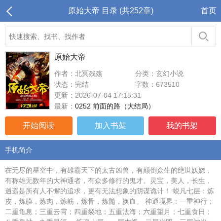
原始大帝 目录 (共252章)
首页
原始大帝
作者：北冥残殇
分类：玄幻小说
状态：完结
字数：673510
更新：2026-07-04 17:15:31
最新：
0252 前面的路（大结局）
开始阅读
加入书架
我的书架
手机简介
在无尽的星空中，有雄霸天下的太古凶兽，有颠倒众生的绝世妖娆，
有称雄无数年的大神通者，有众多修行的鬼才。灵宝，美人，长生，
逍遥是所有人不懈的追求，更有无法想象的阴谋诡计！ 蜕凡七层：炼
皮，炼膜，炼肉，炼筋，炼骨，炼髓，换血。 神通境界：一重神行；
二重龟息；三重云霄；四重裂地；五重法海；六重望月；七重食日；