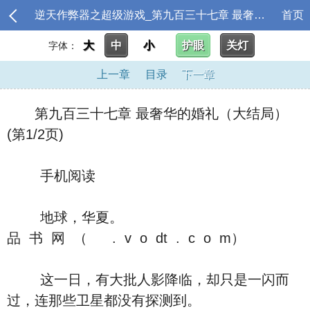
逆天作弊器之超级游戏_第九百三十七章 最奢华的婚礼（大结局）
首页
大
中
小
护眼
关灯
字体：
上一章
目录
下一章
第九百三十七章 最奢华的婚礼（大结局）
(第1/2页)
手机阅读
地球，华夏。
品 书 网 （ . v o dt . c o m）
这一日，有大批人影降临，却只是一闪而
过，连那些卫星都没有探测到。