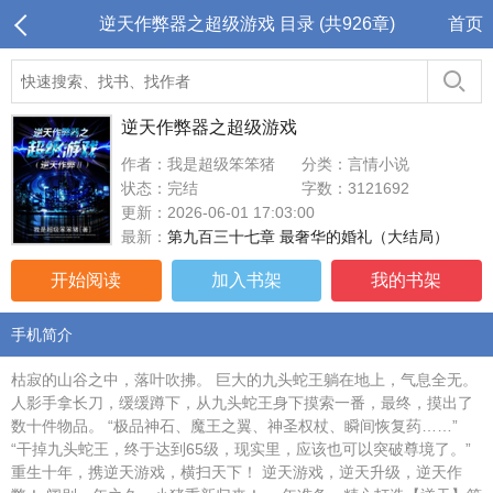
逆天作弊器之超级游戏 目录 (共926章)
首页
逆天作弊器之超级游戏
作者：我是超级笨笨猪
分类：言情小说
状态：完结
字数：3121692
更新：2026-06-01 17:03:00
最新：
第九百三十七章 最奢华的婚礼（大结局）
开始阅读
加入书架
我的书架
手机简介
枯寂的山谷之中，落叶吹拂。 巨大的九头蛇王躺在地上，气息全无。
人影手拿长刀，缓缓蹲下，从九头蛇王身下摸索一番，最终，摸出了
数十件物品。 “极品神石、魔王之翼、神圣权杖、瞬间恢复药……”
“干掉九头蛇王，终于达到65级，现实里，应该也可以突破尊境了。”
重生十年，携逆天游戏，横扫天下！ 逆天游戏，逆天升级，逆天作