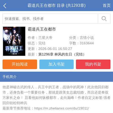
霸道兵王在都市 目录 (共1293章)
首页
霸道兵王在都市
作者：兰星大帝
分类：言情小说
状态：完结
字数：3163644
更新：2026-06-01 16:50:27
最新：
第1296章 林风的生日（完结）
开始阅读
加入书架
我的书架
手机简介
他是神秘古武的传人，兵王中的王者，战场中的死神！此次他回归都
市，还身负着一个重要任务，那就是跟美女总裁结婚，而且还是奉双
方家长之命！ 且看他如何纵横都市，走向巅峰！作者自定义标签:强者
回归轻松特种兵
最新章节推荐地址：https://m.zhetianxs.com/du/19011/