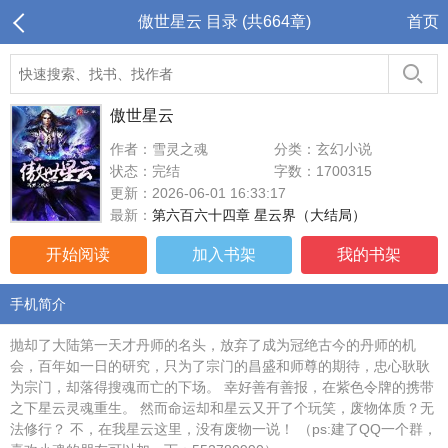
傲世星云 目录 (共664章)
首页
傲世星云
作者：雪灵之魂
分类：玄幻小说
状态：完结
字数：1700315
更新：2026-06-01 16:33:17
最新：
第六百六十四章 星云界（大结局）
开始阅读
加入书架
我的书架
手机简介
抛却了大陆第一天才丹师的名头，放弃了成为冠绝古今的丹师的机
会，百年如一日的研究，只为了宗门的昌盛和师尊的期待，忠心耿耿
为宗门，却落得搜魂而亡的下场。 幸好善有善报，在紫色令牌的携带
之下星云灵魂重生。 然而命运却和星云又开了个玩笑，废物体质？无
法修行？ 不，在我星云这里，没有废物一说！ （ps:建了QQ一个群，