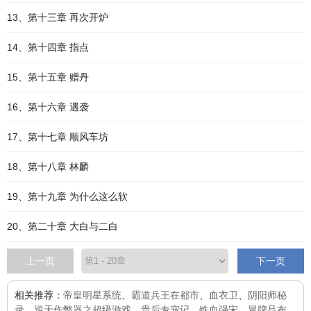
13、第十三章 再次开炉
14、第十四章 指点
15、第十五章 赠丹
16、第十六章 遇袭
17、第十七章 顺风车坊
18、第十八章 林麟
19、第十九章 为什么这么软
20、第二十章 大白与二白
上一页
下一页
相关推荐：
帝皇明星系统
、
霸道兵王在都市
、
血衣卫
、
阴阳师秘
录
、
逆天作弊器之超级游戏
、
贵后专宠记
、
铁血强宋
、
冒牌吕布
、