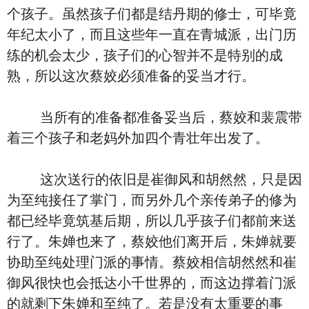
个孩子。虽然孩子们都是结丹期的修士，可毕竟
年纪太小了，而且这些年一直在青城派，出门历
练的机会太少，孩子们的心智并不是特别的成
熟，所以这次蔡姣必须准备的妥当才行。
当所有的准备都准备妥当后，蔡姣和裴震带
着三个孩子和老妈外加四个青壮年出发了。
这次送行的依旧是崔御风和胡然然，只是因
为至纯接任了掌门，而另外几个亲传弟子的修为
都已经毕竟筑基后期，所以几乎孩子们都前来送
行了。朱婵也来了，蔡姣他们离开后，朱婵就要
协助至纯处理门派的事情。蔡姣相信胡然然和崔
御风很快也会抵达小千世界的，而这边撑着门派
的就剩下朱婵和至纯了。若是没有太重要的事