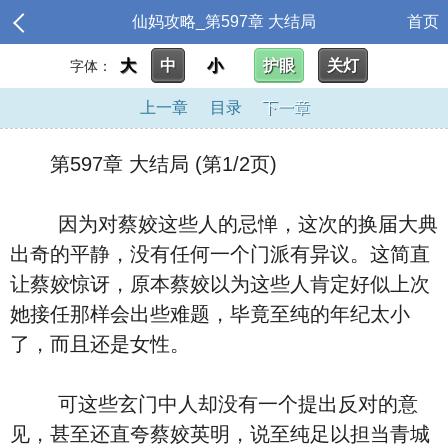
仙妈攻略_第597章 大结局
首页
大
中
小
护眼
关灯
字体：
上一章
目录
下一章
第597章 大结局 (第1/2页)
因为对蔡姣这些人的忌惮，这次的换届大典
出奇的平静，没有任何一个门派有异议。这简直
让蔡姣惊讶，原本蔡姣以为这些人肯定好似上次
她接任那样会出些难题，毕竟至纯的年纪太小
了，而且还是女性。
可这些玄门中人却没有一个提出反对的意
见，甚至还直夸蔡姣英明，说至纯足以担当青城