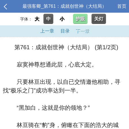
最强客卿_第761：成就创世神（大结局）
首页
大
中
小
护眼
关灯
字体：
上一章
目录
下一章
第761：成就创世神（大结局） (第1/2页)
寂寞神尊想通此层，心底大定。
只要林亘出现，以自已交情邀他相助，寻
找“极乐之门”成功率达到一半。
“黑加白，这就是你的领地？”
林亘骑在“豹”身，俯瞰在下面的浩大的城