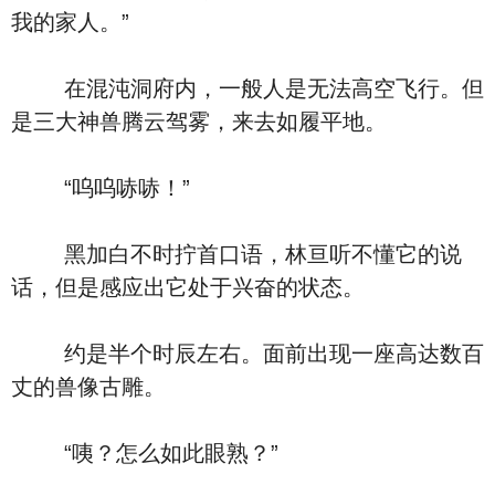
我的家人。”
在混沌洞府内，一般人是无法高空飞行。但
是三大神兽腾云驾雾，来去如履平地。
“呜呜哧哧！”
黑加白不时拧首口语，林亘听不懂它的说
话，但是感应出它处于兴奋的状态。
约是半个时辰左右。面前出现一座高达数百
丈的兽像古雕。
“咦？怎么如此眼熟？”