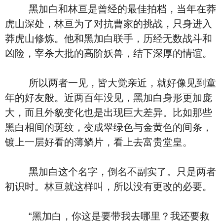
黑加白和林亘是曾经的最佳拍档，当年在莽
虎山深处，林亘为了对抗曹家的挑战，只身进入
莽虎山修炼。他和黑加白联手，历经无数战斗和
凶险，宰杀大批的高阶妖兽，结下深厚的情谊。
所以两者一见，皆大觉亲近，就好像见到童
年的好友般。近两百年没见，黑加白身形更加庞
大，而且外貌变化也是出现巨大差异。比如那些
黑白相间的斑纹，变成翠绿色与金黄色的间条，
镀上一层好看的薄鳞片，看上去富贵堂皇。
黑加白这个名字，倒名不副实了。只是两者
初识时。林亘就这样叫，所以没有更改的必要。
“黑加白，你这是要带我去哪里？我还要救