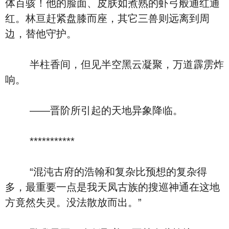
体百骇！他的脸面、皮肤如煮熟的虾弓般通红通
红。林亘赶紧盘膝而座，其它三兽则远离到周
边，替他守护。
半柱香间，但见半空黑云凝聚，万道霹雳炸
响。
——晋阶所引起的天地异象降临。
***********
“混沌古府的浩翰和复杂比预想的复杂得
多，最重要一点是我天凤古族的搜巡神通在这地
方竟然失灵。没法散放而出。”