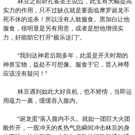
林亘之前听孔雀圣王说过，此宝有大幅提高
实力的作用，只不过缺点就是要面临摩罗诞龙不
死不休的追杀！所以没有人敢服食。黑加白让他
服食，很明显是另有用意，或者是想他增强实
力，好能助它打开“极乐这门”。
“我到达神君后期多年，此蛋是开天时期的
神兽宝物，益处不可想像。服食于它，晋入神尊
应该没有疑问！”
林亘遇到如此大好良机，也不矫情，当即运
用蕴力一裹，缓缓吞入腹内。
“诞龙蛋”落入腹内不久。就如一团巨大火团
般炸开，一股冲天的炙热气息瞬间冲击林亘的身