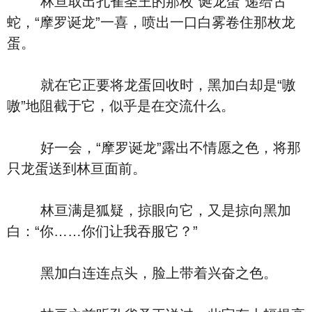
林亘取出孔雀圣王的那枚“诞龙蛋”递给古
蛇，“摩罗诞龙”一喜，喷出一口白雾卷住那枚龙
蛋。
就在它正要将龙蛋回收时，黑加白却是“嗷
嗷”地阻截于它，似乎是在交流什么。
好一会，“摩罗诞龙”露出不情愿之色，将那
只龙蛋送到林亘面前。
林亘满是狐疑，掠眼向它，又是掠向黑加
白：“你……你们让我吞服它？”
黑加白连连点头，脸上带着兴奋之色。