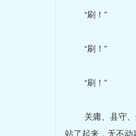
“刷！”
“刷！”
“刷！”
关庸、县守、炼
站了起来，无不动