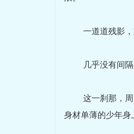
一道道残影，重
几乎没有间隔的
这一刹那，周围
身材单薄的少年身