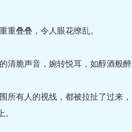
重叠叠，令人眼花缭乱。
清脆声音，婉转悦耳，如醇酒般醉
所有人的视线，都被拉扯了过来，
上。