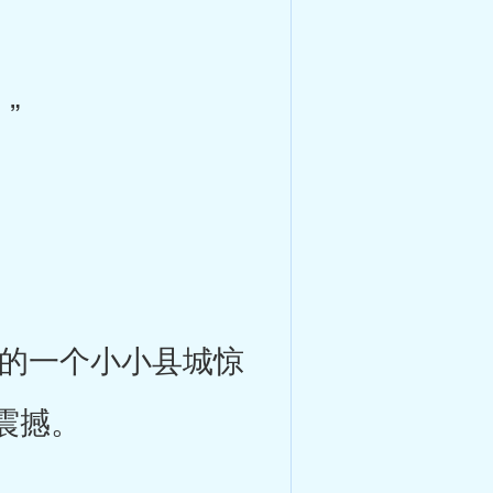
”
的一个小小县城惊
震撼。