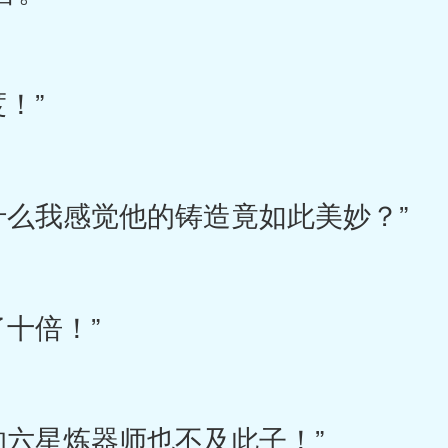
！”
我感觉他的铸造竟如此美妙？”
十倍！”
六星炼器师也不及此子！”