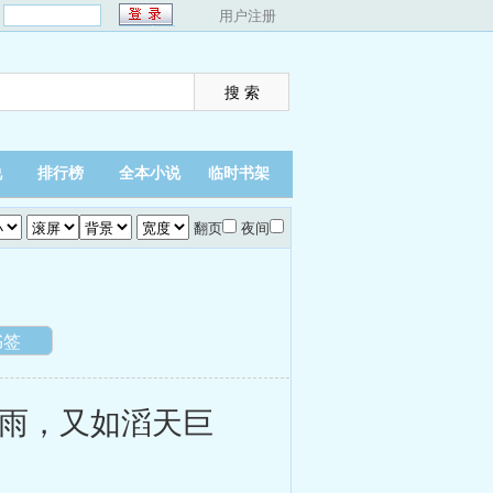
：
用户注册
说
排行榜
全本小说
临时书架
翻页
夜间
书签
雨，又如滔天巨