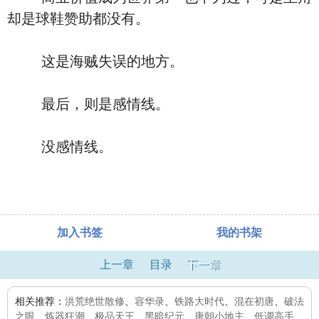
却是球鞋赞助都没有。
这是海贼失误的地方。
最后，则是感情线。
没感情线。
加入书签
我的书架
上一章
目录
下一章
相关推荐：
洪荒绝世散修
、
容华录
、
铁路大时代
、
混在初唐
、
破法
之眼
、
炼器狂潮
、
极品天王
、
黑暗纪元
、
唐朝小地主
、
低调高手