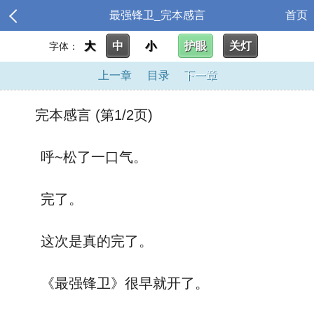
最强锋卫_完本感言
首页
大
中
小
护眼
关灯
字体：
上一章
目录
下一章
完本感言 (第1/2页)
呼~松了一口气。
完了。
这次是真的完了。
《最强锋卫》很早就开了。