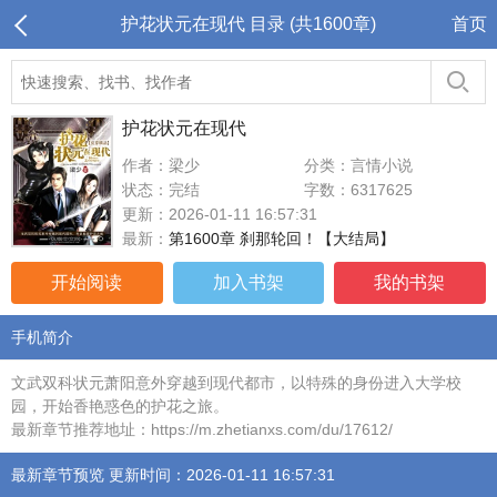
护花状元在现代 目录 (共1600章)
首页
护花状元在现代
作者：梁少
分类：言情小说
状态：完结
字数：6317625
更新：2026-01-11 16:57:31
最新：
第1600章 刹那轮回！【大结局】
开始阅读
加入书架
我的书架
手机简介
文武双科状元萧阳意外穿越到现代都市，以特殊的身份进入大学校
园，开始香艳惑色的护花之旅。
最新章节推荐地址：https://m.zhetianxs.com/du/17612/
最新章节预览 更新时间：2026-01-11 16:57:31