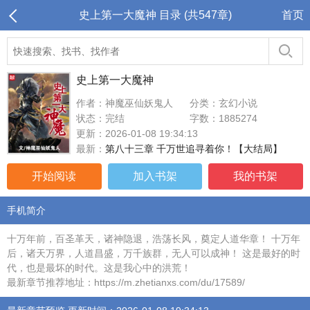
史上第一大魔神 目录 (共547章)
首页
史上第一大魔神
作者：神魔巫仙妖鬼人
分类：玄幻小说
状态：完结
字数：1885274
更新：2026-01-08 19:34:13
最新：
第八十三章 千万世追寻着你！【大结局】
开始阅读
加入书架
我的书架
手机简介
十万年前，百圣革天，诸神隐退，浩荡长风，奠定人道华章！ 十万年
后，诸天万界，人道昌盛，万千族群，无人可以成神！ 这是最好的时
代，也是最坏的时代。这是我心中的洪荒！
最新章节推荐地址：https://m.zhetianxs.com/du/17589/