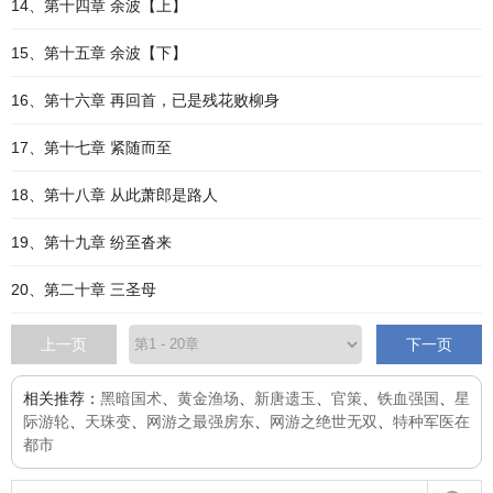
14、第十四章 余波【上】
15、第十五章 余波【下】
16、第十六章 再回首，已是残花败柳身
17、第十七章 紧随而至
18、第十八章 从此萧郎是路人
19、第十九章 纷至沓来
20、第二十章 三圣母
上一页
下一页
相关推荐：
黑暗国术
、
黄金渔场
、
新唐遗玉
、
官策
、
铁血强国
、
星
际游轮
、
天珠变
、
网游之最强房东
、
网游之绝世无双
、
特种军医在
都市