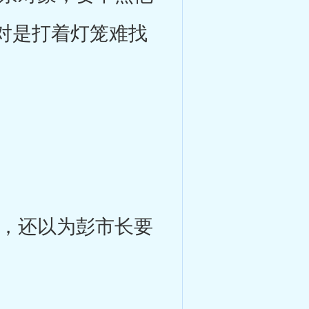
对是打着灯笼难找
。
，还以为彭市长要
。