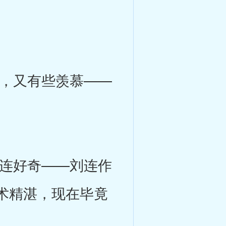
，又有些羡慕——
连好奇——刘连作
术精湛，现在毕竟