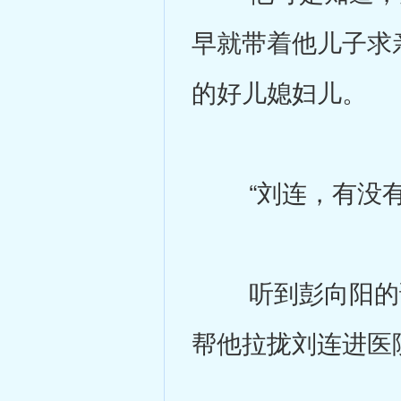
早就带着他儿子求
的好儿媳妇儿。
“刘连，有没有想
听到彭向阳的话
帮他拉拢刘连进医