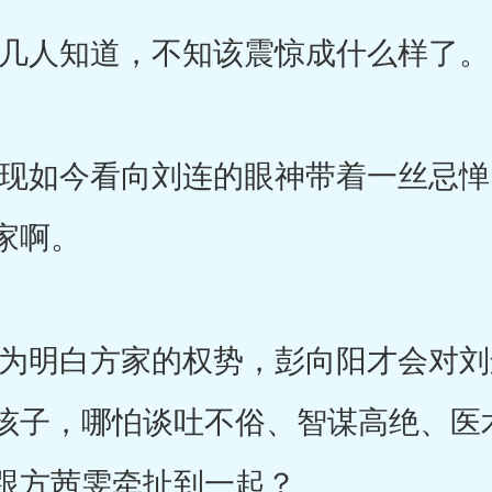
人知道，不知该震惊成什么样了。
如今看向刘连的眼神带着一丝忌惮
家啊。
明白方家的权势，彭向阳才会对刘
孩子，哪怕谈吐不俗、智谋高绝、医
跟方茜雯牵扯到一起？