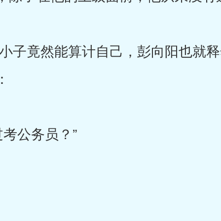
子竟然能算计自己，彭向阳也就释
：
考公务员？”