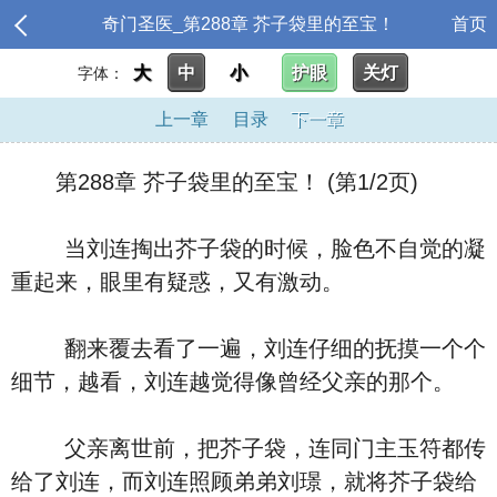
奇门圣医_第288章 芥子袋里的至宝！
首页
大
中
小
护眼
关灯
字体：
上一章
目录
下一章
第288章 芥子袋里的至宝！ (第1/2页)
当刘连掏出芥子袋的时候，脸色不自觉的凝
重起来，眼里有疑惑，又有激动。
翻来覆去看了一遍，刘连仔细的抚摸一个个
细节，越看，刘连越觉得像曾经父亲的那个。
父亲离世前，把芥子袋，连同门主玉符都传
给了刘连，而刘连照顾弟弟刘璟，就将芥子袋给