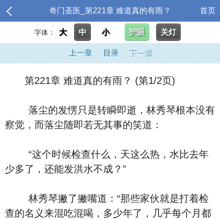
奇门圣医_第221章 难道真的有雨？
首页
大
中
小
护眼
关灯
字体：
上一章
目录
下一章
第221章 难道真的有雨？ (第1/2页)
落尘的发愣只是转瞬即逝，林秀琴根本没有
察觉，而落尘随即若无其事的笑道：
“这个时候检查什么，天这么热，水比去年
少多了，还能发洪水不成？”
林秀琴撇了撇嘴道：“那些家伙就是打着检
查的名义来混吃混喝，多少年了，几乎每个月都