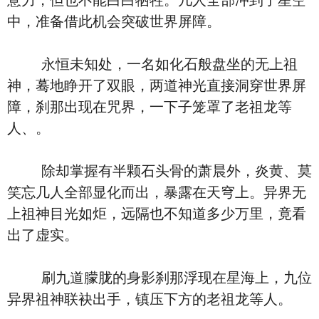
意力，但也不能白白牺牲。几人全部冲到了星空
中，准备借此机会突破世界屏障。
永恒未知处，一名如化石般盘坐的无上祖
神，蓦地睁开了双眼，两道神光直接洞穿世界屏
障，刹那出现在咒界，一下子笼罩了老祖龙等
人、。
除却掌握有半颗石头骨的萧晨外，炎黄、莫
笑忘几人全部显化而出，暴露在天穹上。异界无
上祖神目光如炬，远隔也不知道多少万里，竟看
出了虚实。
刷九道朦胧的身影刹那浮现在星海上，九位
异界祖神联袂出手，镇压下方的老祖龙等人。