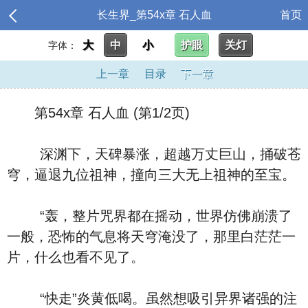
长生界_第54x章 石人血
首页
大
中
小
护眼
关灯
字体：
上一章
目录
下一章
第54x章 石人血 (第1/2页)
深渊下，天碑暴涨，超越万丈巨山，捅破苍
穹，逼退九位祖神，撞向三大无上祖神的至宝。
“轰，整片咒界都在摇动，世界仿佛崩溃了
一般，恐怖的气息将天穹淹没了，那里白茫茫一
片，什么也看不见了。
“快走”炎黄低喝。虽然想吸引异界诸强的注