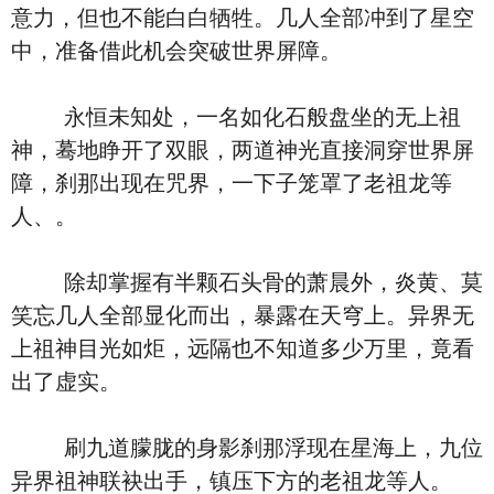
意力，但也不能白白牺牲。几人全部冲到了星空
中，准备借此机会突破世界屏障。
永恒未知处，一名如化石般盘坐的无上祖
神，蓦地睁开了双眼，两道神光直接洞穿世界屏
障，刹那出现在咒界，一下子笼罩了老祖龙等
人、。
除却掌握有半颗石头骨的萧晨外，炎黄、莫
笑忘几人全部显化而出，暴露在天穹上。异界无
上祖神目光如炬，远隔也不知道多少万里，竟看
出了虚实。
刷九道朦胧的身影刹那浮现在星海上，九位
异界祖神联袂出手，镇压下方的老祖龙等人。