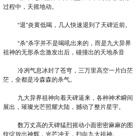
过程中，天摇地动。
“退”炎黄低喝，几人快速退到了天碑近前。
“杀”杀字并不是喝吼出来的，而是九大异界
祖神的无形杀念激发出后，碰撞出的天地杀音
冷冽气息冰封了苍穹，三万里高空一片白茫
茫，全都是冷森森的杀气。
九大异界祖神向着天碑逼来，各种神术瞬间
展出，璀璨光芒照耀大陆，撼动了整片星宇。
数万丈高的天碑猛烈摇动小面密密麻麻的图
纹绽放出神辉，光芒冲天，扫向九大祖神。