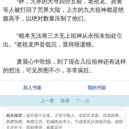
“砰，咒界的天穹四分五裂，老祖龙、炎黄
等人被打回了咒界大陆，上方的九大祖神都是绝
腹高手，以绝对数量压制了他们。
“根本无法将三大无上祖神从永恒未知处引
出。”老祖龙声音低沉，显得很遗憾。
萧晨心中吃惊，到了现在几位祖神还有这样
的想法，可见所图不小，非常疯狂。
加入书签
我的书架
上一章
目录
下一章
相关推荐：
放开那个女巫
、
大苍守夜人
、
全职艺术家
、
武道神尊
、
噩梦惊袭
、
食飨之诗
、
机械炼金术士
、
亏成首富从游戏开始
、
超级
天才狂少
、
面朝季尧，春暖花开