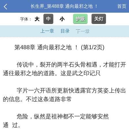
长生界_第488章 通向最邪之地 ！
首页
大
中
小
护眼
关灯
字体：
上一章
目录
下一章
第488章 通向最邪之地 ！ (第1/2页)
传说中，裂开的两半石头骨相遇，才能打开
通往最邪之地的道路。这是武之印记只
字片一六开语所更新快透露官方英姿上传出
的信息。不过这条道路非常
危险，纵然是祖神都不一定能够安然
通 过。