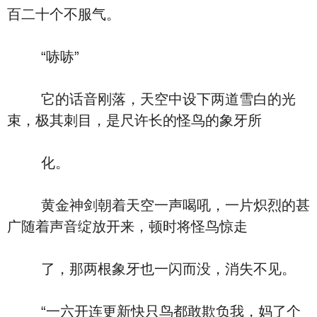
百二十个不服气。
“哧哧”
它的话音刚落，天空中设下两道雪白的光
束，极其刺目，是尺许长的怪鸟的象牙所
化。
黄金神剑朝着天空一声喝吼，一片炽烈的甚
广随着声音绽放开来，顿时将怪鸟惊走
了，那两根象牙也一闪而没，消失不见。
“一六开连更新快只鸟都敢欺负我，妈了个