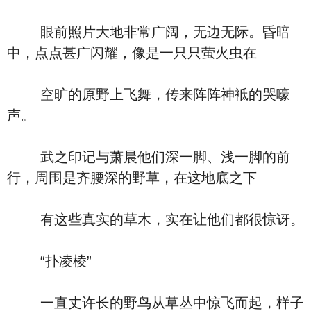
眼前照片大地非常广阔，无边无际。昏暗
中，点点甚广闪耀，像是一只只萤火虫在
空旷的原野上飞舞，传来阵阵神袛的哭嚎
声。
武之印记与萧晨他们深一脚、浅一脚的前
行，周围是齐腰深的野草，在这地底之下
有这些真实的草木，实在让他们都很惊讶。
“扑凌棱”
一直丈许长的野鸟从草丛中惊飞而起，样子