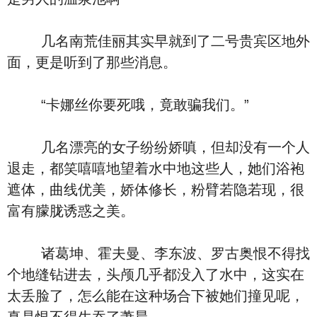
几名南荒佳丽其实早就到了二号贵宾区地外
面，更是听到了那些消息。
“卡娜丝你要死哦，竟敢骗我们。”
几名漂亮的女子纷纷娇嗔，但却没有一个人
退走，都笑嘻嘻地望着水中地这些人，她们浴袍
遮体，曲线优美，娇体修长，粉臂若隐若现，很
富有朦胧诱惑之美。
诸葛坤、霍夫曼、李东波、罗古奥恨不得找
个地缝钻进去，头颅几乎都没入了水中，这实在
太丢脸了，怎么能在这种场合下被她们撞见呢，