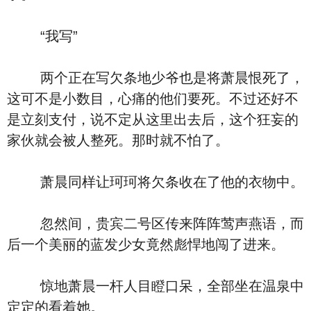
“我写”
两个正在写欠条地少爷也是将萧晨恨死了，
这可不是小数目，心痛的他们要死。不过还好不
是立刻支付，说不定从这里出去后，这个狂妄的
家伙就会被人整死。那时就不怕了。
萧晨同样让珂珂将欠条收在了他的衣物中。
忽然间，贵宾二号区传来阵阵莺声燕语，而
后一个美丽的蓝发少女竟然彪悍地闯了进来。
惊地萧晨一杆人目瞪口呆，全部坐在温泉中
定定的看着她。