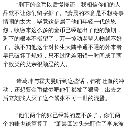
“剩下的金币以后慢慢还，我相信你们的人
品就不让你们留字据了。”萧晨的本意是不想将事
情闹的太大，毕竟这是属于他们年轻一代的恩
怨，收缴来这么多的金币已经超出了他的预期，
剩下的根本不指望了，万一惊动老辈人物就不好
了。孰不知他这个对长生大陆半通不通的外来者
早已破坏了规矩，只不过阴差阳错一时间成了两
个败类的父亲很顾忌的人。
诸葛坤与霍夫曼听到这些话，都有吐血的冲
动，还想要金币做梦吧他们都发了狠誓，出去之
后立刻找人灭了这个嚣张不可一世的混蛋。
“他们两个的账已经算的差不多了，你们两
个的账也该算算了。”萧晨回过头来盯住了李东波