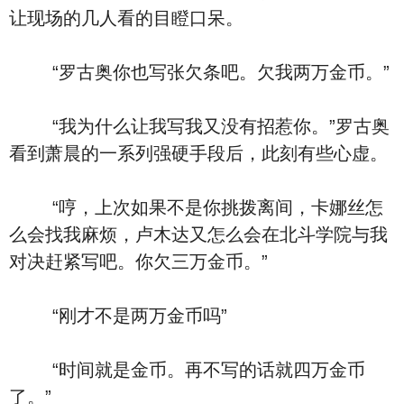
让现场的几人看的目瞪口呆。
“罗古奥你也写张欠条吧。欠我两万金币。”
“我为什么让我写我又没有招惹你。”罗古奥
看到萧晨的一系列强硬手段后，此刻有些心虚。
“哼，上次如果不是你挑拨离间，卡娜丝怎
么会找我麻烦，卢木达又怎么会在北斗学院与我
对决赶紧写吧。你欠三万金币。”
“刚才不是两万金币吗”
“时间就是金币。再不写的话就四万金币
了。”