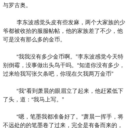
与罗古奥。
李东波感觉头皮有些发麻，两个大家族的少
爷都被收拾的服服帖帖，他的家族差了不少，他
可是没有那么多的金币。
“我我没有多少金币啊。”李东波感觉今天特
别倒霉，没事做出头鸟干吗。“知道你没有多少，
过来给我写张欠条吧，你现在欠我两万金币”
“我”看到萧晨的眼眉立了起来，他赶紧低下
了头，道：“我马上写。”
“嗯，笔墨我都准备好了。”萧晨一挥手，将
不远处的的笔墨卷了过来，完全是有备而来的，