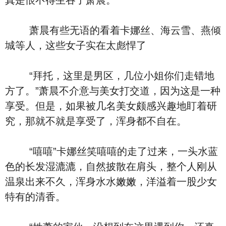
真是恨不得生吞了萧晨。
萧晨有些无语的看着卡娜丝、海云雪、燕倾
城等人，这些女子实在太彪悍了
“拜托，这里是男区，几位小姐你们走错地
方了。”萧晨不介意与美女打交道，因为这是一种
享受。但是，如果被几名美女颇感兴趣地盯着研
究，那就不就是享受了，浑身都不自在。
“嘻嘻”卡娜丝笑嘻嘻的走了过来，一头水蓝
色的长发湿漉漉，自然披散在肩头，整个人刚从
温泉出来不久，浑身水水嫩嫩，洋溢着一股少女
特有的清香。