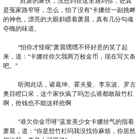
“姓萧的家伙，没想到在这里遇到你，还真
是冤家路窄呀，怎么，怕了没有”卡娜丝一副挑衅
的神色，漂亮的大眼斜瞟着萧晨，真有几分勾魂
夺魄的味道。
“怕你才怪呢”萧晨嘿嘿不怀好意的笑了起
来，道：“卡娜丝你欠我两万枚金币，现在写欠条
吧。”
听闻此话，诸葛坤、霍夫曼、李东波、罗古
奥目瞪口呆，这个家伙疯了吗怎么谁都敢敲竹杠
啊，抢钱也不能这样抢啊
“谁欠你金币呀”蓝发美少女卡娜丝气的指着
萧晨，道：“你是想竹杠吗我没找你麻烦，你居然